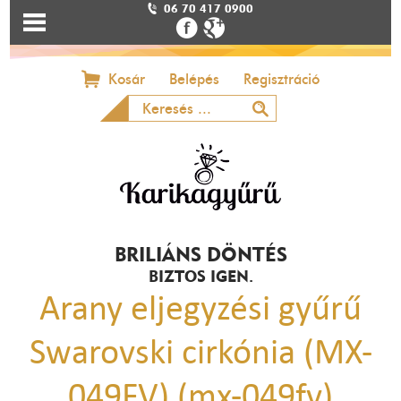
06 70 417 0900
Kosár
Belépés
Regisztráció
BRILIÁNS DÖNTÉS
BIZTOS IGEN.
Arany eljegyzési gyűrű
Swarovski cirkónia (MX-
049FV) (mx-049fv)