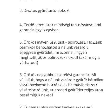
3, Divatos gyűrűtartó dobozt
4, Certificatet, azaz minőségi tanúsítványt, ami
garanciajegy is egyben
5, Örökös ingyen tisztítást - polírozást. Hozzánk
bármikor behozhatod a nálunk vásárolt
eljegyzési gyűrűdet, mi azonnal, ingyen
megtisztítjuk és polírozzuk neked! (akár meg is
várhatod!)
6, Örökös nagyobbra cserélési garanciát. Mi
vállaljuk, hogy a nálunk vásárolt gyűrűt bármikor
visszahozhatod hozzánk, és ha másik ékszert
vásárolsz tőlünk, az eredeti gyűrűdet teljes áron
beszámítjuk neked!
7, És nem utolsó sorban kedves, szakszerű