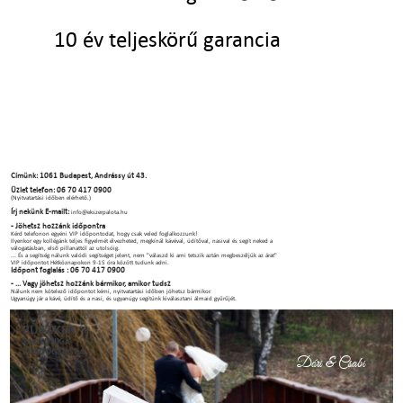
10 év teljeskörű garancia
Címünk: 1061 Budapest, Andrássy út 43.
Üzlet telefon: 06 70 417 0900
(Nyitvatartási időben elérhető.)
Írj nekünk E-mailt:
info@ekszerpalota.hu
- Jöhetsz hozzánk időpontra
Kérd telefonon egyéni VIP időpontodat, hogy csak veled foglalkozzunk!
Ilyenkor egy kollégánk teljes figyelmét élvezheted, megkínál kávéval, üdítőval, nasival és segít neked a
válogatásban, első pillanattól az utolsóig.
... És a segítség nálunk valódi segítséget jelent, nem "válaszd ki ami tetszik aztán megbeszéljük az árat"
VIP időpontot Hétköznapokon 9-15 óra között tudunk adni.
Időpont foglalás : 06 70 417 0900
- ... Vagy jöhetsz hozzánk bármikor, amikor tudsz
Nálunk nem kötelező időpontot kérni, nyitvatartási időben jöhetsz bármikor.
Ugyanúgy jár a kávé, üdítő és a nasi, és ugyanúgy segítünk kiválasztani álmaid gyűrűjét.
BÜSZKÉK
VAGYUNK A
BOLDOGSÁGRA.
Dóri & Csabi