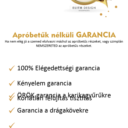
Apróbetűk nélküli
GARANCIA
Ha nem elég jó a szemed elolvasni máshol az apróbetűs részeket, vagy szimplán
NEMSZERETED az apróbetűs részeket.
100% Elégedettségi garancia
Kényelem garancia
ÖRÖK garancia a karikagyűrűkre
Korlátlan felújítás tisztítás
Garancia a drágakövekre