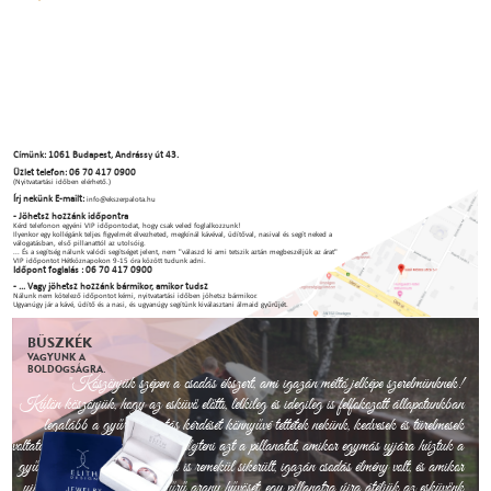
Címünk: 1061 Budapest, Andrássy út 43.
Üzlet telefon: 06 70 417 0900
(Nyitvatartási időben elérhető.)
Írj nekünk E-mailt:
info@ekszerpalota.hu
- Jöhetsz hozzánk időpontra
Kérd telefonon egyéni VIP időpontodat, hogy csak veled foglalkozzunk!
Ilyenkor egy kollégánk teljes figyelmét élvezheted, megkínál kávéval, üdítőval, nasival és segít neked a
válogatásban, első pillanattól az utolsóig.
... És a segítség nálunk valódi segítséget jelent, nem "válaszd ki ami tetszik aztán megbeszéljük az árat"
VIP időpontot Hétköznapokon 9-15 óra között tudunk adni.
Időpont foglalás : 06 70 417 0900
- ... Vagy jöhetsz hozzánk bármikor, amikor tudsz
Nálunk nem kötelező időpontot kérni, nyitvatartási időben jöhetsz bármikor.
Ugyanúgy jár a kávé, üdítő és a nasi, és ugyanúgy segítünk kiválasztani álmaid gyűrűjét.
BÜSZKÉK
VAGYUNK A
BOLDOGSÁGRA.
"Köszönjük szépen a csodás ékszert, ami igazán méltó jelképe szerelmünknek!
Külön köszönjük, hogy az esküvő előtti, lelkileg és idegileg is felfokozott állapotunkban
legalább a gyűrűválasztás kérdését könnyűvé tettétek nekünk, kedvesek és türelmesek
voltatok velünk. Sosem fogjuk elfelejteni azt a pillanatot, amikor egymás ujjára húztuk a
gyűrűket. Az esküvő és a lagzi is remekül sikerült, igazán csodás élmény volt, és amikor
ujjunkkal végigsimítjuk a gyűrű arany hűvösét, egy pillanatra újra átéljük az esküvőnk