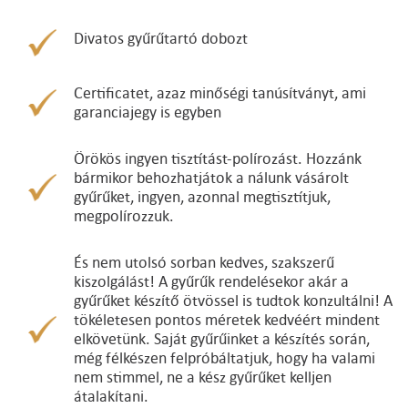
Divatos gyűrűtartó dobozt
Certificatet, azaz minőségi tanúsítványt, ami
garanciajegy is egyben
Örökös ingyen tisztítást-polírozást. Hozzánk
bármikor behozhatjátok a nálunk vásárolt
gyűrűket, ingyen, azonnal megtisztítjuk,
megpolírozzuk.
És nem utolsó sorban kedves, szakszerű
kiszolgálást! A gyűrűk rendelésekor akár a
gyűrűket készítő ötvössel is tudtok konzultálni! A
tökéletesen pontos méretek kedvéért mindent
elkövetünk. Saját gyűrűinket a készítés során,
még félkészen felpróbáltatjuk, hogy ha valami
nem stimmel, ne a kész gyűrűket kelljen
átalakítani.