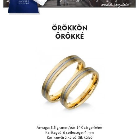
mesebeli hangulatát."
Köszönettel, Fanni és Andris
ÖRÖKKÖN
ÖRÖKKÉ
Anyaga: 8.5 gramm/pár 14K sárga-fehér
Karikagyűrű szélessége: 4 mm
Karikagyűrű külső: Sík külső