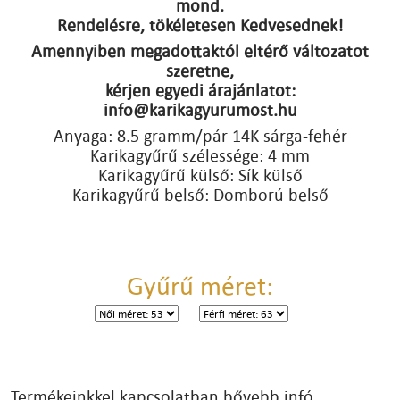
mond.
Rendelésre, tökéletesen Kedvesednek!
Amennyiben megadottaktól eltérő változatot
szeretne,
kérjen egyedi árajánlatot:
info@karikagyurumost.hu
Anyaga: 8.5 gramm/pár 14K sárga-fehér
Karikagyűrű szélessége: 4 mm
Karikagyűrű külső: Sík külső
Karikagyűrű belső: Domború belső
Gyűrű méret:
Termékeinkkel kapcsolatban bővebb infó