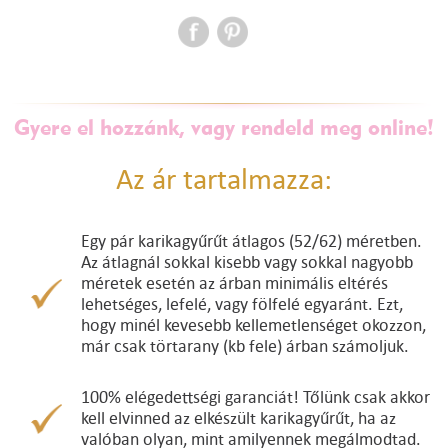
Gyere el hozzánk, vagy rendeld meg online!
Az ár tartalmazza:
Egy pár karikagyűrűt átlagos (52/62) méretben.
Az átlagnál sokkal kisebb vagy sokkal nagyobb
méretek esetén az árban minimális eltérés
lehetséges, lefelé, vagy fölfelé egyaránt. Ezt,
hogy minél kevesebb kellemetlenséget okozzon,
már csak törtarany (kb fele) árban számoljuk.
100% elégedettségi garanciát! Tőlünk csak akkor
kell elvinned az elkészült karikagyűrűt, ha az
valóban olyan, mint amilyennek megálmodtad.