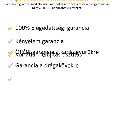
Ha nem elég jó a szemed elolvasni máshol az apróbetűs részeket, vagy szimplán
NEMSZERETED az apróbetűs részeket.
100% Elégedettségi garancia
Kényelem garancia
ÖRÖK garancia a karikagyűrűkre
Korlátlan felújítás tisztítás
Garancia a drágakövekre