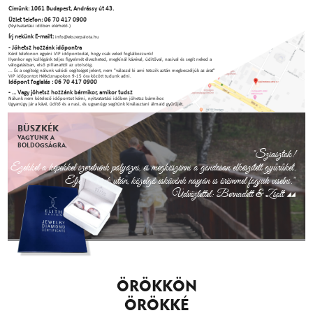
Címünk: 1061 Budapest, Andrássy út 43.
Üzlet telefon: 06 70 417 0900
(Nyitvatartási időben elérhető.)
Írj nekünk E-mailt:
info@ekszerpalota.hu
- Jöhetsz hozzánk időpontra
Kérd telefonon egyéni VIP időpontodat, hogy csak veled foglalkozzunk!
Ilyenkor egy kollégánk teljes figyelmét élvezheted, megkínál kávéval, üdítőval, nasival és segít neked a
válogatásban, első pillanattól az utolsóig.
... És a segítség nálunk valódi segítséget jelent, nem "válaszd ki ami tetszik aztán megbeszéljük az árat"
VIP időpontot Hétköznapokon 9-15 óra között tudunk adni.
Időpont foglalás : 06 70 417 0900
- ... Vagy jöhetsz hozzánk bármikor, amikor tudsz
Nálunk nem kötelező időpontot kérni, nyitvatartási időben jöhetsz bármikor.
Ugyanúgy jár a kávé, üdítő és a nasi, és ugyanúgy segítünk kiválasztani álmaid gyűrűjét.
BÜSZKÉK
VAGYUNK A
BOLDOGSÁGRA.
"Sziasztok!
Ezekkel a képekkel szeretnénk pályázni, és megköszönni a gondosan elkészített gyűrűket.
Eljegyzésünk után, közelgő esküvőnk napján is örömmel fogjuk viselni."
Üdvözlettel: Bernadett & Zsolt
ÖRÖKKÖN
ÖRÖKKÉ