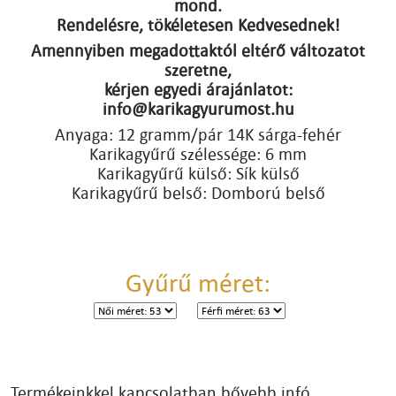
mond.
Rendelésre, tökéletesen Kedvesednek!
Amennyiben megadottaktól eltérő változatot
szeretne,
kérjen egyedi árajánlatot:
info@karikagyurumost.hu
Anyaga: 12 gramm/pár 14K sárga-fehér
Karikagyűrű szélessége: 6 mm
Karikagyűrű külső: Sík külső
Karikagyűrű belső: Domború belső
Gyűrű méret:
Termékeinkkel kapcsolatban bővebb infó