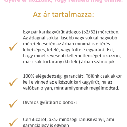
Az ár tartalmazza:
Egy pár karikagyűrűt átlagos (52/62) méretben.
Az átlagnál sokkal kisebb vagy sokkal nagyobb
méretek esetén az árban minimális eltérés
lehetséges, lefelé, vagy fölfelé egyaránt. Ezt,
hogy minél kevesebb kellemetlenséget okozzon,
már csak törtarany (kb fele) árban számoljuk.
100% elégedettségi garanciát! Tőlünk csak akkor
kell elvinned az elkészült karikagyűrűt, ha az
valóban olyan, mint amilyennek megálmodtad.
Divatos gyűrűtartó dobozt
Certificatet, azaz minőségi tanúsítványt, ami
garanciajegy is egyben