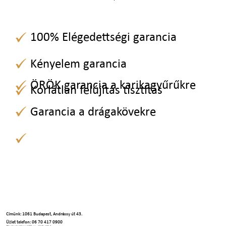
100% Elégedettségi garancia
Kényelem garancia
ÖRÖK garancia a karikagyűrűkre
Korlátlan felújítás tisztítás
Garancia a drágakövekre
Címünk: 1061 Budapest, Andrássy út 43.
Üzlet telefon: 06 70 417 0900