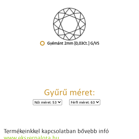
Gyémánt 2mm [0,03Ct.] G/VS
Gyűrű méret:
Termékeinkkel kapcsolatban bővebb infó
www.ekszerpalota.hu