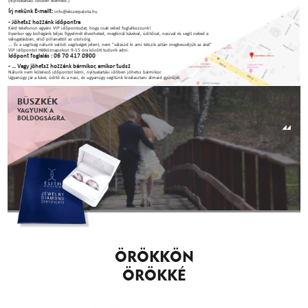
(Nyitvatartási időben elérhető.)
Írj nekünk E-mailt:
info@ekszerpalota.hu
- Jöhetsz hozzánk időpontra
Kérd telefonon egyéni VIP időpontodat, hogy csak veled foglalkozzunk!
Ilyenkor egy kollégánk teljes figyelmét élvezheted, megkínál kávéval, üdítőval, nasival és segít neked a
válogatásban, első pillanattól az utolsóig.
... És a segítség nálunk valódi segítséget jelent, nem "válaszd ki ami tetszik aztán megbeszéljük az árat"
VIP időpontot Hétköznapokon 9-15 óra között tudunk adni.
Időpont foglalás : 06 70 417 0900
- ... Vagy jöhetsz hozzánk bármikor, amikor tudsz
Nálunk nem kötelező időpontot kérni, nyitvatartási időben jöhetsz bármikor.
Ugyanúgy jár a kávé, üdítő és a nasi, és ugyanúgy segítünk kiválasztani álmaid gyűrűjét.
BÜSZKÉK
VAGYUNK A
BOLDOGSÁGRA.
ÖRÖKKÖN
ÖRÖKKÉ