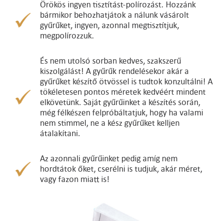
Örökös ingyen tisztítást-polírozást. Hozzánk
bármikor behozhatjátok a nálunk vásárolt
gyűrűket, ingyen, azonnal megtisztítjuk,
megpolírozzuk.
És nem utolsó sorban kedves, szakszerű
kiszolgálást! A gyűrűk rendelésekor akár a
gyűrűket készítő ötvössel is tudtok konzultálni! A
tökéletesen pontos méretek kedvéért mindent
elkövetünk. Saját gyűrűinket a készítés során,
még félkészen felpróbáltatjuk, hogy ha valami
nem stimmel, ne a kész gyűrűket kelljen
átalakítani.
Az azonnali gyűrűinket pedig amíg nem
hordtátok őket, cserélni is tudjuk, akár méret,
vagy fazon miatt is!