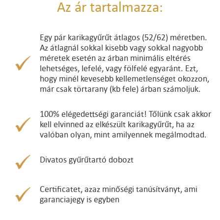
Az ár tartalmazza:
Egy pár karikagyűrűt átlagos (52/62) méretben.
Az átlagnál sokkal kisebb vagy sokkal nagyobb
méretek esetén az árban minimális eltérés
lehetséges, lefelé, vagy fölfelé egyaránt. Ezt,
hogy minél kevesebb kellemetlenséget okozzon,
már csak törtarany (kb fele) árban számoljuk.
100% elégedettségi garanciát! Tőlünk csak akkor
kell elvinned az elkészült karikagyűrűt, ha az
valóban olyan, mint amilyennek megálmodtad.
Divatos gyűrűtartó dobozt
Certificatet, azaz minőségi tanúsítványt, ami
garanciajegy is egyben