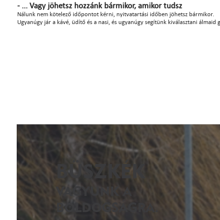
- ... Vagy jöhetsz hozzánk bármikor, amikor tudsz
Nálunk nem kötelező időpontot kérni, nyitvatartási időben jöhetsz bármikor.
Ugyanúgy jár a kávé, üdítő és a nasi, és ugyanúgy segítünk kiválasztani álmaid 
BÜSZKÉK
VAGYUNK A
BOLDOGSÁGRA.