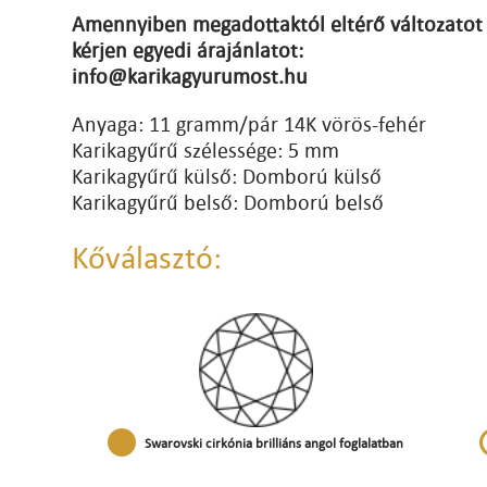
Amennyiben megadottaktól eltérő változatot 
kérjen egyedi árajánlatot:
info@karikagyurumost.hu
Anyaga: 11 gramm/pár 14K vörös-fehér
Karikagyűrű szélessége: 5 mm
Karikagyűrű külső: Domború külső
Karikagyűrű belső: Domború belső
Kőválasztó:
Swarovski cirkónia brilliáns angol foglalatban