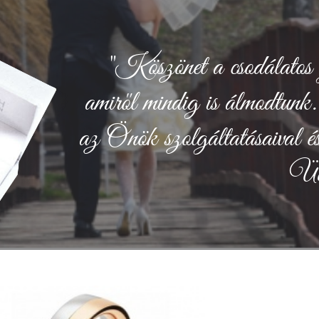
"Köszönet a csodálatos 
amiről mindig is álmodtunk
az Önök szolgáltatásaival és
Üd