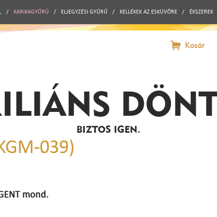
L
/
KARIKAGYŰRŰ
/
ELJEGYZÉSI GYŰRŰ
/
KELLÉKEK AZ ESKÜVŐRE
/
ÉKSZEREK
Kosár
ILIÁNS DÖN
BIZTOS IGEN.
(KGM-039)
 IGENT mond.