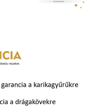
CIA
óbetűs részeket.
garancia a karikagyűrűkre
cia a drágakövekre