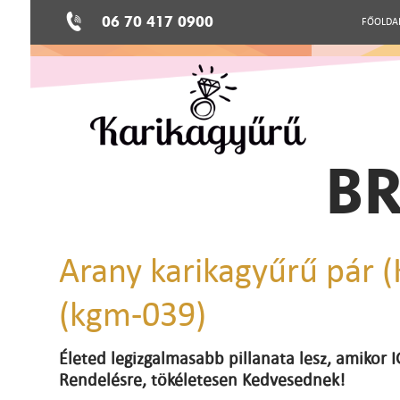
06 70 417 0900
FŐOLDA
BR
Arany karikagyűrű pár 
(kgm-039)
Életed legizgalmasabb pillanata lesz, amikor
Rendelésre, tökéletesen Kedvesednek!