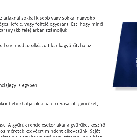
z átlagnál sokkal kisebb vagy sokkal nagyobb
es, lefelé, vagy fölfelé egyaránt. Ezt, hogy minél
arany (kb fele) árban számoljuk.
ll elvinned az elkészült karikagyűrűt, ha az
nciajegy is egyben
ikor behozhatjátok a nálunk vásárolt gyűrűket,
st! A gyűrűk rendelésekor akár a gyűrűket készítő
ntos méretek kedvéért mindent elkövetünk. Saját