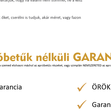
báltatjuk, hogy ha valami nem stimmel, ne a kész
ket, cserélni is tudjuk, akár méret, vagy fazon
óbetűk nélküli
GARAN
a szemed elolvasni máshol az apróbetűs részeket, vagy szimplán NEMSZERETED az apr
arancia
ÖRÖK 
Garan