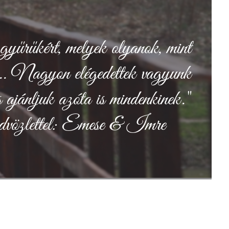
gyűrűkért, melyek olyanok, mint
... Nagyon elégedettek vagyunk
 ajánljuk azóta is mindenkinek."
vözlettel: Emese & Imre