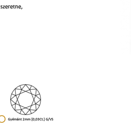
szeretne,
Gyémánt 2mm [0,03Ct.] G/VS