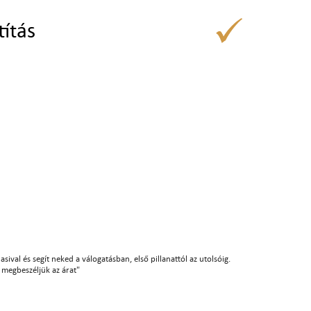
títás
sival és segít neked a válogatásban, első pillanattól az utolsóig.
án megbeszéljük az árat"