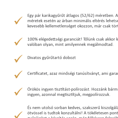
Egy pár karikagyűrűt átlagos (52/62) méretben. A
méretek esetén az árban minimális eltérés lehetség
kevesebb kellemetlenséget okozzon, már csak tört
100% elégedettségi garanciát! Tőlünk csak akkor ke
valóban olyan, mint amilyennek megálmodtad.
Divatos gyűrűtartó dobozt
Certificatet, azaz minőségi tanúsítványt, ami gara
Örökös ingyen tisztítást-polírozást. Hozzánk bárm
ingyen, azonnal megtisztítjuk, megpolírozzuk.
És nem utolsó sorban kedves, szakszerű kiszolgálá
ötvössel is tudtok konzultálni! A tökéletesen po