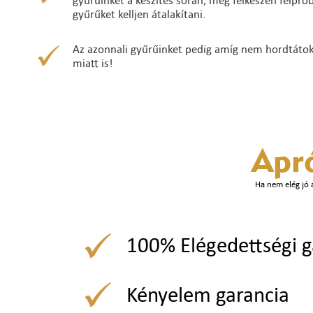
gyűrűinket a készítés során, még félkészen felpró
gyűrűket kelljen átalakítani.
Az azonnali gyűrűinket pedig amíg nem hordtátok ő
miatt is!
Apr
Ha nem elég jó 
100% Elégedettségi g
Kényelem garancia