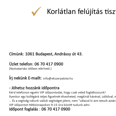
Korlátlan felújítás tisz
Címünk: 1061 Budapest, Andrássy út 43.
Üzlet telefon: 06 70 417 0900
(Nyitvatartási időben elérhető.)
Írj nekünk E-mailt:
info@ekszerpalota.hu
- Jöhetsz hozzánk időpontra
Kérd telefonon egyéni VIP időpontodat, hogy csak veled foglalkozzunk!
Ilyenkor egy kollégánk teljes figyelmét élvezheted, megkínál kávéval, üdítőval, na
... És a segítség nálunk valódi segítséget jelent, nem "válaszd ki ami tetszik azt
VIP időpontot Hétköznapokon 9-15 óra között tudunk adni.
Időpont foglalás : 06 70 417 0900