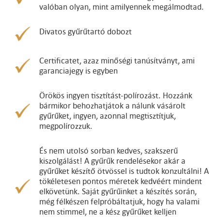
valóban olyan, mint amilyennek megálmodtad.
Divatos gyűrűtartó dobozt
Certificatet, azaz minőségi tanúsítványt, ami
garanciajegy is egyben
Örökös ingyen tisztítást-polírozást. Hozzánk
bármikor behozhatjátok a nálunk vásárolt
gyűrűket, ingyen, azonnal megtisztítjuk,
megpolírozzuk.
És nem utolsó sorban kedves, szakszerű
kiszolgálást! A gyűrűk rendelésekor akár a
gyűrűket készítő ötvössel is tudtok konzultálni! A
tökéletesen pontos méretek kedvéért mindent
elkövetünk. Saját gyűrűinket a készítés során,
még félkészen felpróbáltatjuk, hogy ha valami
nem stimmel, ne a kész gyűrűket kelljen