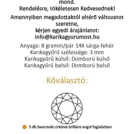
mond.
Rendelésre, tökéletesen Kedvesednek!
Amennyiben megadottaktól eltérő változatot
szeretne,
kérjen egyedi árajánlatot:
info@karikagyurumost.hu
Anyaga: 8 gramm/pár 14K sárga-fehér
Karikagyűrű szélessége: 3 mm
Karikagyűrű külső: Domború külső
Karikagyűrű belső: Domború belső
Kőválasztó:
5 db Swarovski cirkónia brilliáns angol foglalatban