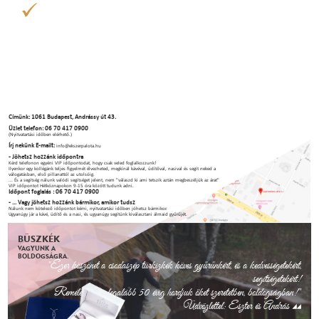
Címünk: 1061 Budapest, Andrássy út 43.
Üzlet telefon: 06 70 417 0900
(Nyitvatartási időben elérhető.)
Írj nekünk E-mailt:
info@ekszerpalota.hu
- Jöhetsz hozzánk időpontra
Kérd telefonon egyéni VIP időpontodat, hogy csak veled foglalkozzunk!
Ilyenkor egy kollégánk teljes figyelmét élvezheted, megkínál kávéval, üdítőval, nasival és segít neked a
válogatásban, első pillanattól az utolsóig.
... És a segítség nálunk valódi segítséget jelent, nem "válaszd ki ami tetszik aztán megbeszéljük az árat"
VIP időpontot Hétköznapokon 9-15 óra között tudunk adni.
Időpont foglalás : 06 70 417 0900
- ... Vagy jöhetsz hozzánk bármikor, amikor tudsz
Nálunk nem kötelező időpontot kérni, nyitvatartási időben jöhetsz bármikor.
Ugyanúgy jár a kávé, üdítő és a nasi, és ugyanúgy segítünk kiválasztani álmaid gyűrűjét.
BÜSZKÉK
VAGYUNK A
BOLDOGSÁGRA.
"Ezer köszönet a csodaszép türkizkék köves gyűrűnkért, és a kedvességetekért,
segítségetekért!
Remélem, még legalább 50 évig hordjuk őket szeretetben, boldogságban!"
Üdvözlettel: Eszter és András