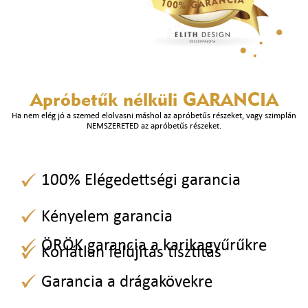
Apróbetűk nélküli
GARANCIA
Ha nem elég jó a szemed elolvasni máshol az apróbetűs részeket, vagy szimplán
NEMSZERETED az apróbetűs részeket.
100% Elégedettségi garancia
Kényelem garancia
ÖRÖK garancia a karikagyűrűkre
Korlátlan felújítás tisztítás
Garancia a drágakövekre