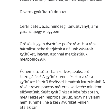
Divatos gyűrűtartó dobozt
Certificatet, azaz minőségi tanúsítványt, ami
garanciajegy is egyben
Örökös ingyen tisztítást-polírozást. Hozzánk
bármikor behozhatjátok a nálunk vásárolt
gyűrűket, ingyen, azonnal megtisztítjuk,
megpolírozzuk.
És nem utolsó sorban kedves, szakszerű
kiszolgálást! A gyűrűk rendelésekor akár a
gyűrűket készítő ötvössel is tudtok konzultálni! A
tökéletesen pontos méretek kedvéért mindent
elkövetünk. Saját gyűrűinket a készítés során,
még félkészen felpróbáltatjuk, hogy ha valami
nem stimmel, ne a kész gyűrűket kelljen
átalakítani.