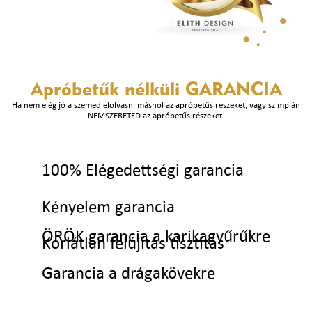
Apróbetűk nélküli
GARANCIA
Ha nem elég jó a szemed elolvasni máshol az apróbetűs részeket, vagy szimplán
NEMSZERETED az apróbetűs részeket.
100% Elégedettségi garancia
Kényelem garancia
ÖRÖK garancia a karikagyűrűkre
Korlátlan felújítás tisztítás
Garancia a drágakövekre