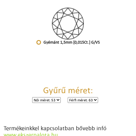
Gyémánt 1,5mm [0,015Ct.] G/VS
Gyűrű méret:
Termékeinkkel kapcsolatban bővebb infó
www.ekszerpalota.hu