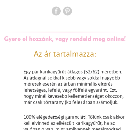
Gyere el hozzánk, vagy rendeld meg online!
Az ár tartalmazza:
Egy pár karikagyűrűt átlagos (52/62) méretben.
Az átlagnál sokkal kisebb vagy sokkal nagyobb
méretek esetén az árban minimális eltérés
lehetséges, lefelé, vagy fölfelé egyaránt. Ezt,
hogy minél kevesebb kellemetlenséget okozzon,
már csak törtarany (kb fele) árban számoljuk.
100% elégedettségi garanciát! Tőlünk csak akkor
kell elvinned az elkészült karikagyűrűt, ha az
valóban olyan, mint amilyennek megálmodtad.