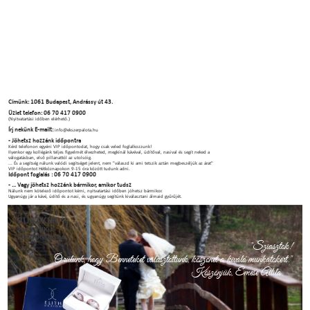
Címünk: 1061 Budapest, Andrássy út 43.
Üzlet telefon: 06 70 417 0900
(Nyitvatartási időben elérhető.)
Írj nekünk E-mailt:
info@ekszerpalota.hu
- Jöhetsz hozzánk időpontra
Kérd telefonon egyéni VIP időpontodat, hogy csak veled foglalkozzunk!
Ilyenkor egy kollégánk teljes figyelmét élvezheted, megkínál kávéval, üdítőval, nasival és segít neked a
válogatásban, első pillanattól az utolsóig.
... És a segítség nálunk valódi segítséget jelent, nem "válaszd ki ami tetszik aztán megbeszéljük az árat"
VIP időpontot Hétköznapokon 9-15 óra között tudunk adni.
Időpont foglalás : 06 70 417 0900
- ... Vagy jöhetsz hozzánk bármikor, amikor tudsz
Nálunk nem kötelező időpontot kérni, nyitvatartási időben jöhetsz bármikor.
Ugyanúgy jár a kávé, üdítő és a nasi, és ugyanúgy segítünk kiválasztani álmaid gyűrűjét.
BÜSZKÉK
VAGYUNK A
BOLDOGSÁGRA.
"Sziasztok!
Örülünk, hogy Benneteket választottunk, köszönet a kiváló munkátokért."
Köszönjük, Emese Attila