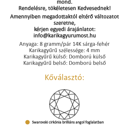
mond.
Rendelésre, tökéletesen Kedvesednek!
Amennyiben megadottaktól eltérő változatot
szeretne,
kérjen egyedi árajánlatot:
info@karikagyurumost.hu
Anyaga: 8 gramm/pár 14K sárga-fehér
Karikagyűrű szélessége: 4 mm
Karikagyűrű külső: Domború külső
Karikagyűrű belső: Domború belső
Kőválasztó:
Swarovski cirkónia brilliáns angol foglalatban