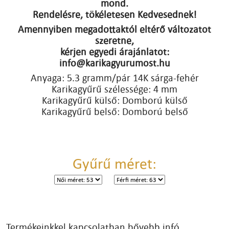
mond.
Rendelésre, tökéletesen Kedvesednek!
Amennyiben megadottaktól eltérő változatot
szeretne,
kérjen egyedi árajánlatot:
info@karikagyurumost.hu
Anyaga: 5.3 gramm/pár 14K sárga-fehér
Karikagyűrű szélessége: 4 mm
Karikagyűrű külső: Domború külső
Karikagyűrű belső: Domború belső
Gyűrű méret:
Termékeinkkel kapcsolatban bővebb infó