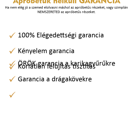
Apróbetűk nélküli
GARANCIA
Ha nem elég jó a szemed elolvasni máshol az apróbetűs részeket, vagy szimplán
NEMSZERETED az apróbetűs részeket.
100% Elégedettségi garancia
Kényelem garancia
ÖRÖK garancia a karikagyűrűkre
Korlátlan felújítás tisztítás
Garancia a drágakövekre