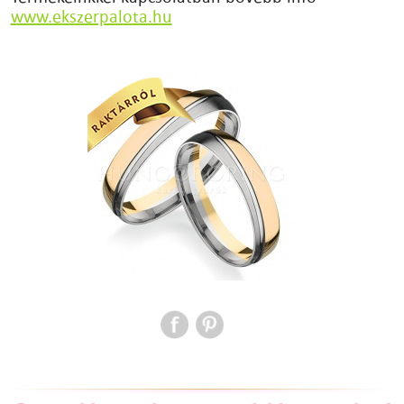
www.ekszerpalota.hu