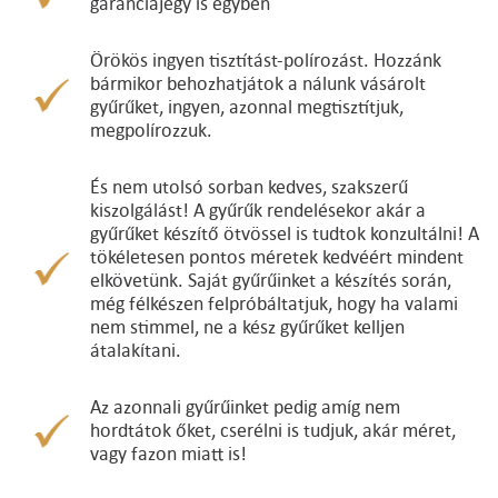
garanciajegy is egyben
Örökös ingyen tisztítást-polírozást. Hozzánk
bármikor behozhatjátok a nálunk vásárolt
gyűrűket, ingyen, azonnal megtisztítjuk,
megpolírozzuk.
És nem utolsó sorban kedves, szakszerű
kiszolgálást! A gyűrűk rendelésekor akár a
gyűrűket készítő ötvössel is tudtok konzultálni! A
tökéletesen pontos méretek kedvéért mindent
elkövetünk. Saját gyűrűinket a készítés során,
még félkészen felpróbáltatjuk, hogy ha valami
nem stimmel, ne a kész gyűrűket kelljen
átalakítani.
Az azonnali gyűrűinket pedig amíg nem
hordtátok őket, cserélni is tudjuk, akár méret,
vagy fazon miatt is!