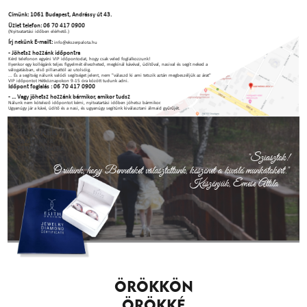
Címünk: 1061 Budapest, Andrássy út 43.
Üzlet telefon: 06 70 417 0900
(Nyitvatartási időben elérhető.)
Írj nekünk E-mailt:
info@ekszerpalota.hu
- Jöhetsz hozzánk időpontra
Kérd telefonon egyéni VIP időpontodat, hogy csak veled foglalkozzunk!
Ilyenkor egy kollégánk teljes figyelmét élvezheted, megkínál kávéval, üdítőval, nasival és segít neked a
válogatásban, első pillanattól az utolsóig.
... És a segítség nálunk valódi segítséget jelent, nem "válaszd ki ami tetszik aztán megbeszéljük az árat"
VIP időpontot Hétköznapokon 9-15 óra között tudunk adni.
Időpont foglalás : 06 70 417 0900
- ... Vagy jöhetsz hozzánk bármikor, amikor tudsz
Nálunk nem kötelező időpontot kérni, nyitvatartási időben jöhetsz bármikor.
Ugyanúgy jár a kávé, üdítő és a nasi, és ugyanúgy segítünk kiválasztani álmaid gyűrűjét.
BÜSZKÉK
VAGYUNK A
BOLDOGSÁGRA.
"Sziasztok!
Örülünk, hogy Benneteket választottunk, köszönet a kiváló munkátokért."
Köszönjük, Emese Attila
ÖRÖKKÖN
ÖRÖKKÉ