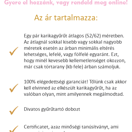
Gyere el hozzánk, vagy rendeld meg online!
Az ár tartalmazza:
Egy pár karikagyűrűt átlagos (52/62) méretben.
Az átlagnál sokkal kisebb vagy sokkal nagyobb
méretek esetén az árban minimális eltérés
lehetséges, lefelé, vagy fölfelé egyaránt. Ezt,
hogy minél kevesebb kellemetlenséget okozzon,
már csak törtarany (kb fele) árban számoljuk.
100% elégedettségi garanciát! Tőlünk csak akkor
kell elvinned az elkészült karikagyűrűt, ha az
valóban olyan, mint amilyennek megálmodtad.
Divatos gyűrűtartó dobozt
Certificatet, azaz minőségi tanúsítványt, ami