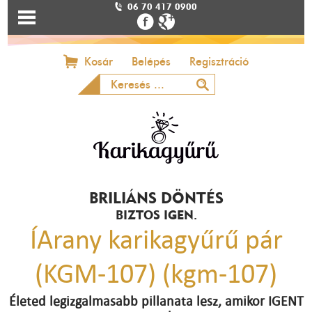
06 70 417 0900
Kosár
Belépés
Regisztráció
BRILIÁNS DÖNTÉS
BIZTOS IGEN.
ÍArany karikagyűrű pár
(KGM-107) (kgm-107)
Életed legizgalmasabb pillanata lesz, amikor IGENT