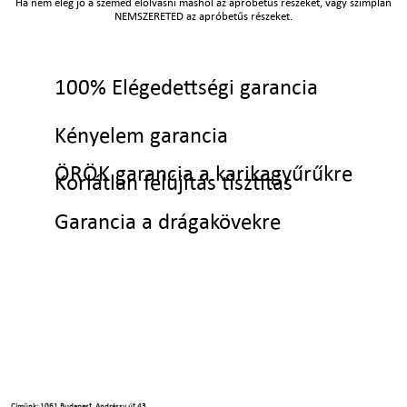
Ha nem elég jó a szemed elolvasni máshol az apróbetűs részeket, vagy szimplán
NEMSZERETED az apróbetűs részeket.
100% Elégedettségi garancia
Kényelem garancia
ÖRÖK garancia a karikagyűrűkre
Korlátlan felújítás tisztítás
Garancia a drágakövekre
Címünk: 1061 Budapest, Andrássy út 43.