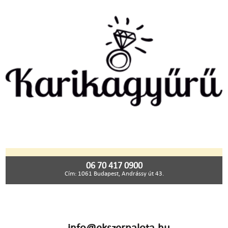
06 70 417 0900
Cím: 1061 Budapest, Andrássy út 43.
info@ekszerpalota.hu