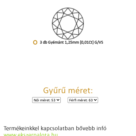
3 db Gyémánt 1,25mm [0,01Ct] G/VS
Gyűrű méret:
Termékeinkkel kapcsolatban bővebb infó
www.ekszerpalota.hu