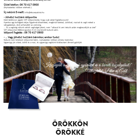
Üzlet telefon: 06 70 417 0900
(Nyitvatartási időben elérhető.)
Írj nekünk E-mailt:
info@ekszerpalota.hu
- Jöhetsz hozzánk időpontra
Kérd telefonon egyéni VIP időpontodat, hogy csak veled foglalkozzunk!
Ilyenkor egy kollégánk teljes figyelmét élvezheted, megkínál kávéval, üdítőval, nasival és segít neked a
válogatásban, első pillanattól az utolsóig.
... És a segítség nálunk valódi segítséget jelent, nem "válaszd ki ami tetszik aztán megbeszéljük az árat"
VIP időpontot Hétköznapokon 9-15 óra között tudunk adni.
Időpont foglalás : 06 70 417 0900
- ... Vagy jöhetsz hozzánk bármikor, amikor tudsz
Nálunk nem kötelező időpontot kérni, nyitvatartási időben jöhetsz bármikor.
Ugyanúgy jár a kávé, üdítő és a nasi, és ugyanúgy segítünk kiválasztani álmaid gyűrűjét.
BÜSZKÉK
VAGYUNK A
BOLDOGSÁGRA.
"Köszönjük a gyönyörű gyűrűket és a baráti kiszolgálást!"
Üdvözlettel: Péter és Edit
ÖRÖKKÖN
ÖRÖKKÉ