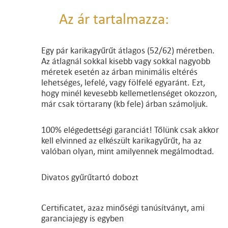
Az ár tartalmazza:
Egy pár karikagyűrűt átlagos (52/62) méretben.
Az átlagnál sokkal kisebb vagy sokkal nagyobb
méretek esetén az árban minimális eltérés
lehetséges, lefelé, vagy fölfelé egyaránt. Ezt,
hogy minél kevesebb kellemetlenséget okozzon,
már csak törtarany (kb fele) árban számoljuk.
100% elégedettségi garanciát! Tőlünk csak akkor
kell elvinned az elkészült karikagyűrűt, ha az
valóban olyan, mint amilyennek megálmodtad.
Divatos gyűrűtartó dobozt
Certificatet, azaz minőségi tanúsítványt, ami
garanciajegy is egyben