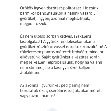
Örökös ingyen tisztítást-polírozást. Hozzánk
bármikor behozhatjátok a nálunk vásárolt
gyűrűket, ingyen, azonnal megtisztítjuk,
megpolírozzuk.
És nem utolsó sorban kedves, szakszerű
kiszolgálást! A gyűrűk rendelésekor akár a
gyűrűket készítő ötvössel is tudtok konzultálni! A
tökéletesen pontos méretek kedvéért mindent
elkövetünk. Saját gyűrűinket a készítés során,
még félkészen felpróbáltatjuk, hogy ha valami
nem stimmel, ne a kész gyűrűket kelljen
átalakítani.
Az azonnali gyűrűinket pedig amíg nem
hordtátok őket, cserélni is tudjuk, akár méret,
vagy fazon miatt is!