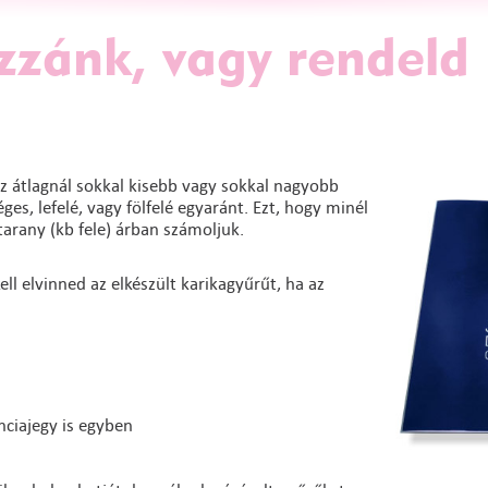
zzánk, vagy rendeld
z átlagnál sokkal kisebb vagy sokkal nagyobb
es, lefelé, vagy fölfelé egyaránt. Ezt, hogy minél
arany (kb fele) árban számoljuk.
ll elvinned az elkészült karikagyűrűt, ha az
nciajegy is egyben