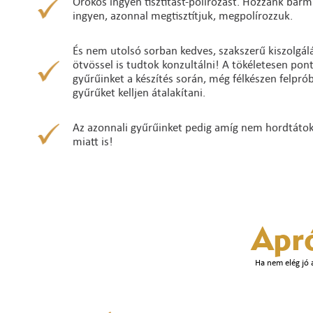
Örökös ingyen tisztítást-polírozást. Hozzánk bárm
ingyen, azonnal megtisztítjuk, megpolírozzuk.
És nem utolsó sorban kedves, szakszerű kiszolgálá
ötvössel is tudtok konzultálni! A tökéletesen po
gyűrűinket a készítés során, még félkészen felpró
gyűrűket kelljen átalakítani.
Az azonnali gyűrűinket pedig amíg nem hordtátok ő
miatt is!
Apr
Ha nem elég jó 