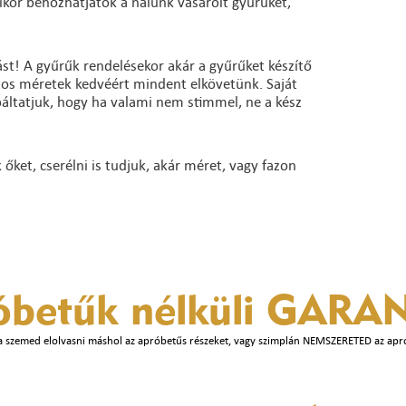
ikor behozhatjátok a nálunk vásárolt gyűrűket,
st! A gyűrűk rendelésekor akár a gyűrűket készítő
ntos méretek kedvéért mindent elkövetünk. Saját
báltatjuk, hogy ha valami nem stimmel, ne a kész
ket, cserélni is tudjuk, akár méret, vagy fazon
óbetűk nélküli
GARAN
a szemed elolvasni máshol az apróbetűs részeket, vagy szimplán NEMSZERETED az apr