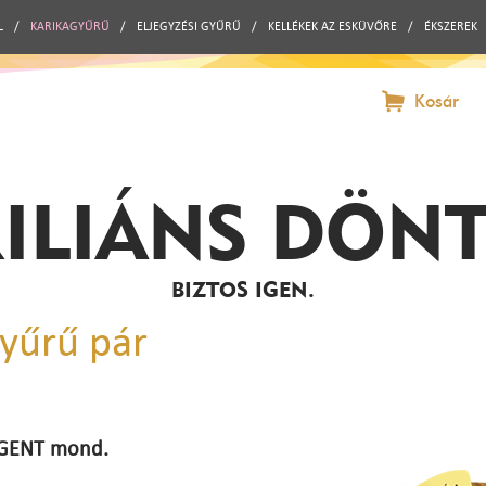
L
/
KARIKAGYŰRŰ
/
ELJEGYZÉSI GYŰRŰ
/
KELLÉKEK AZ ESKÜVŐRE
/
ÉKSZEREK
Kosár
ILIÁNS DÖN
BIZTOS IGEN.
gyűrű pár
 IGENT mond.