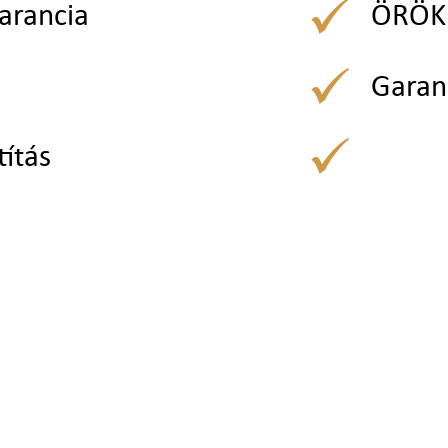
arancia
ÖRÖK 
Garan
títás