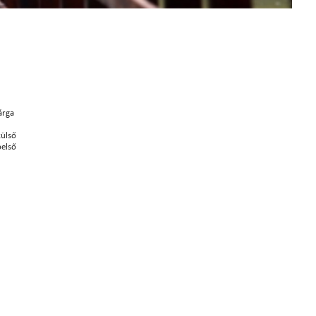
árga
ülső
első