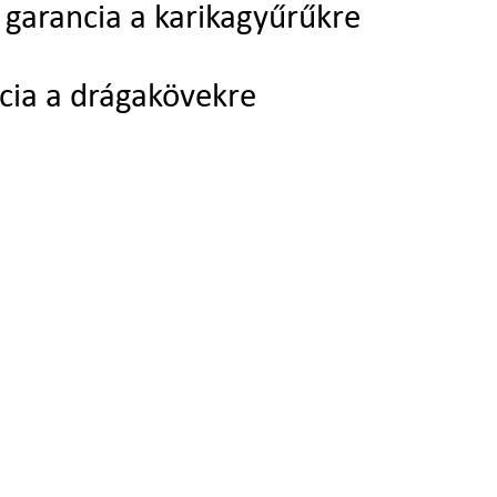
garancia a karikagyűrűkre
cia a drágakövekre