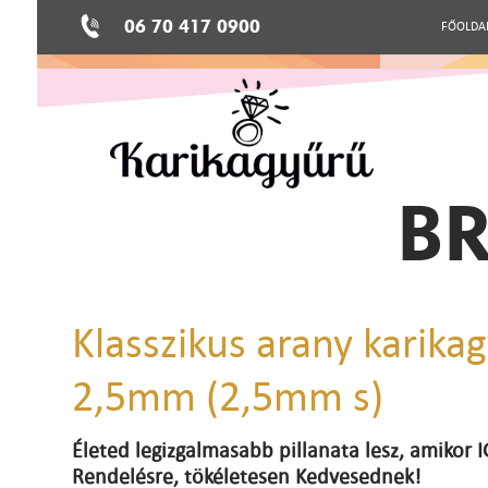
06 70 417 0900
FŐOLDA
BR
Klasszikus arany karika
2,5mm (2,5mm s)
Életed legizgalmasabb pillanata lesz, amikor
Rendelésre, tökéletesen Kedvesednek!