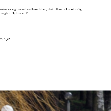
sival és segít neked a válogatásban, első pillanattól az utolsóig.
án megbeszéljük az árat"
gyűrűjét.