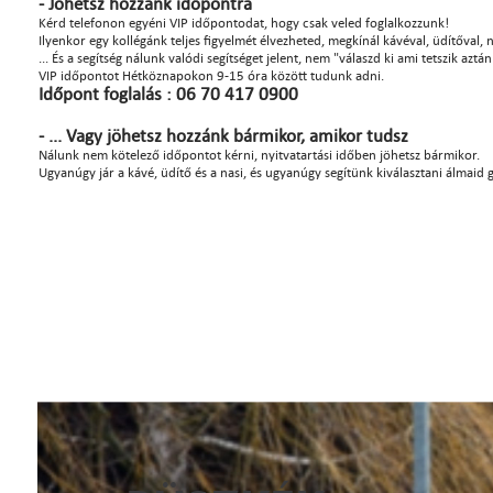
- Jöhetsz hozzánk időpontra
Kérd telefonon egyéni VIP időpontodat, hogy csak veled foglalkozzunk!
Ilyenkor egy kollégánk teljes figyelmét élvezheted, megkínál kávéval, üdítőval, na
... És a segítség nálunk valódi segítséget jelent, nem "válaszd ki ami tetszik azt
VIP időpontot Hétköznapokon 9-15 óra között tudunk adni.
Időpont foglalás : 06 70 417 0900
- ... Vagy jöhetsz hozzánk bármikor, amikor tudsz
Nálunk nem kötelező időpontot kérni, nyitvatartási időben jöhetsz bármikor.
Ugyanúgy jár a kávé, üdítő és a nasi, és ugyanúgy segítünk kiválasztani álmaid 