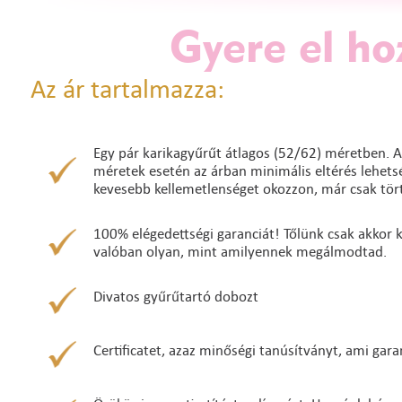
Gyere el ho
Az ár tartalmazza:
Egy pár karikagyűrűt átlagos (52/62) méretben. A
méretek esetén az árban minimális eltérés lehetség
kevesebb kellemetlenséget okozzon, már csak tört
100% elégedettségi garanciát! Tőlünk csak akkor ke
valóban olyan, mint amilyennek megálmodtad.
Divatos gyűrűtartó dobozt
Certificatet, azaz minőségi tanúsítványt, ami gara