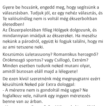
Gyere be hozzánk, engedd meg, hogy segítsünk a
választásban. Tudjuk jól, ez egy nehéz választás, és
Te valószínűleg nem is voltál még ékszerboltban
életedben!
Az Ékszerpalotában főleg Hölgyek dolgozunk, és
mindannyian imádjuk az ékszereket. Ha mesélsz
nekünk a párodról, együtt ki fogjuk találni, hogy mi
az ami tetszene neki.
Kosztümös üzletasszony? Romantikus hercegnő?
Örökmozgó sportos? vagy Csillogó, Extrém?
Minden esetben tudunk neked mutani olyat,
amitől biztosan eláll majd a lélegzete!
De ezen kívül szeretnénk még megnyugtatni ezért
készültünk Neked pár Extra dologgal:
- A méretre nem is gondoltál még ugye? Ne
foglalkozz vele, nálunk egy ingyen méretezés
benne van az árban.